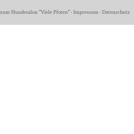
zum Hundesalon "Viele Pfoten"
·
Impressum
·
Datenschutz